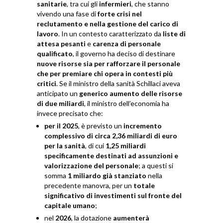
sanitarie
, tra cui gli
infermieri
, che stanno
vivendo una fase di
forte crisi nel
reclutamento e nella gestione del carico di
lavoro
. In un contesto caratterizzato da
liste di
attesa pesanti
e
carenza di personale
qualificato
, il governo ha deciso di destinare
nuove risorse sia per rafforzare il personale
che per premiare chi opera in contesti più
critici
. Se il ministro della sanità Schillaci aveva
anticipato un
generico aumento delle risorse
di due miliardi
, il ministro dell’economia ha
invece precisato che:
per il 2025
, è previsto un
incremento
complessivo di circa 2,36 miliardi di euro
per la sanità
, di cui
1,25 miliardi
specificamente destinati ad assunzioni e
valorizzazione del personale
; a questi si
somma
1 miliardo già stanziato
nella
precedente manovra, per un
totale
significativo di investimenti sul fronte del
capitale umano
;
nel
2026
, la dotazione
aumenterà