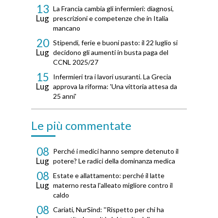
13
La Francia cambia gli infermieri: diagnosi,
Lug
prescrizioni e competenze che in Italia
mancano
20
Stipendi, ferie e buoni pasto: il 22 luglio si
Lug
decidono gli aumenti in busta paga del
CCNL 2025/27
15
Infermieri tra i lavori usuranti. La Grecia
Lug
approva la riforma: 'Una vittoria attesa da
25 anni'
Le più commentate
08
Perché i medici hanno sempre detenuto il
Lug
potere? Le radici della dominanza medica
08
Estate e allattamento: perché il latte
Lug
materno resta l'alleato migliore contro il
caldo
08
Cariati, NurSind: ''Rispetto per chi ha