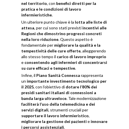
nel territorio
, con
benefici diretti per la
pratica e le condizioni di lavoro
infermieristiche
.
Un ulteriore punto chiave è la
lotta alle liste di
attesa
, per cui sono stati previsti
incentivi alle
Regioni che dimostrino progressi concreti
nella loro riduzione
. Questo aspetto è
fondamentale per
migliorare la qualità e la
tempestività delle cure offerte
, alleggerendo
allo stesso tempo il
carico di lavoro improprio
e
consentendo agli infermieri di concentrarsi
su cure efficaci e tempestive
.
Infine, il
Piano Sanità Connessa
rappresenta
un
importante investimento tecnologico per
il 2025
, con l’obiettivo di
dotare l’80% dei
presidi sanitari italiani di connessioni a
banda larga ultraveloce
. Tale modernizzazione
faciliterà l’uso della telemedicina e dei
servizi digitali
, strumenti cruciali per
supportare il lavoro infermieristico
,
migliorare la gestione dei pazienti
e
innovare
i percorsi assistenziali
.