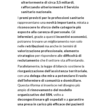
ulteriormente di circa 3,5 miliardi
,
rafforzando ulteriormente il Servizio
sanitario nazionale
.
I
premi previsti per le professioni sanitarie
rappresentano una
novità importante
, mirata a
riconoscere lo sforzo delle categorie più
esposte alla carenza di personale
. Gli
infermieri
, grazie a questi
incentivi economici
,
potranno trovare un miglioramento non solo
nelle
retribuzioni
ma anche in termini di
valorizzazione professionale
,
elemento
strategico
per rispondere alle
difficoltà di
reclutamento
che il settore sta affrontando.
Parallelamente, la legge di bilancio sostiene la
riorganizzazione dell’assistenza territoriale
,
con una
delega che mira a potenziare il ruolo
dell’infermiere di comunità e domiciliare
.
Questa riforma si inserisce nel disegno più
ampio di
rinnovamento del modello
organizzativo del SSN
, volto a
decongestionare gli ospedali
e a
garantire
una presa in carico più efficace dei pazienti