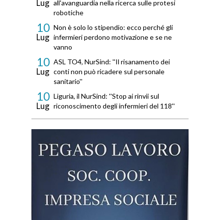
Lug
all'avanguardia nella ricerca sulle protesi
robotiche
10
Non è solo lo stipendio: ecco perché gli
Lug
infermieri perdono motivazione e se ne
vanno
10
ASL TO4, NurSind: ''Il risanamento dei
Lug
conti non può ricadere sul personale
sanitario''
10
Liguria, il NurSind: ''Stop ai rinvii sul
Lug
riconoscimento degli infermieri del 118''