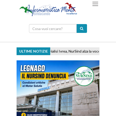
ULTIME NOTIZIE
Dialisi Ivrea, NurSind alza la voce: ''Basta rinvii,