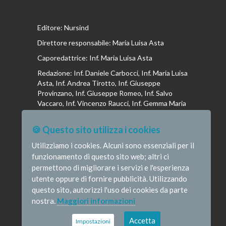
Editore: Nursind
Direttore responsabile: Maria Luisa Asta
Caporedattrice: Inf. Maria Luisa Asta
Redazione: Inf. Daniele Carbocci, Inf. Maria Luisa
Asta, Inf. Andrea Tirotto, Inf. Giuseppe
Provinzano, Inf. Giuseppe Romeo, Inf. Salvo
Vaccaro, Inf. Vincenzo Raucci, Inf. Gemma Maria
Riboldi, Inf. Isabella La Puma, Inf. Andrea
Bottega, Inf. Vincenzo Marrari, Inf. Gianluca
🍪 Questo sito utilizza i cookies
Altavilla, Inf. Stefano Barone , Inf. Donato Cosi,
Inf. Romina Iannuzzi, Inf. Fausta Pileri
Utilizziamo i cookies. Alcuni sono essenziali per il
funzionamento di questo sito web; altri ci
permettono di migliorare i servizi e l'esperienza
utente oppure di fornire pubblicità. Utilizzando
questo sito, autorizzi l'uso dei cookies da parte
© Infermieristicamente - e-mail:
nostra.
Maggiori informazioni
redazione@infermieristicamente.it
-
Informativa
privacy
-
Disclaimer
Credits
Accetta
Impostazioni