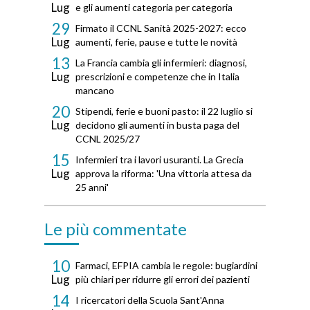
Lug
e gli aumenti categoria per categoria
29
Firmato il CCNL Sanità 2025-2027: ecco
Lug
aumenti, ferie, pause e tutte le novità
13
La Francia cambia gli infermieri: diagnosi,
Lug
prescrizioni e competenze che in Italia
mancano
20
Stipendi, ferie e buoni pasto: il 22 luglio si
Lug
decidono gli aumenti in busta paga del
CCNL 2025/27
15
Infermieri tra i lavori usuranti. La Grecia
Lug
approva la riforma: 'Una vittoria attesa da
25 anni'
Le più commentate
10
Farmaci, EFPIA cambia le regole: bugiardini
Lug
più chiari per ridurre gli errori dei pazienti
14
I ricercatori della Scuola Sant'Anna