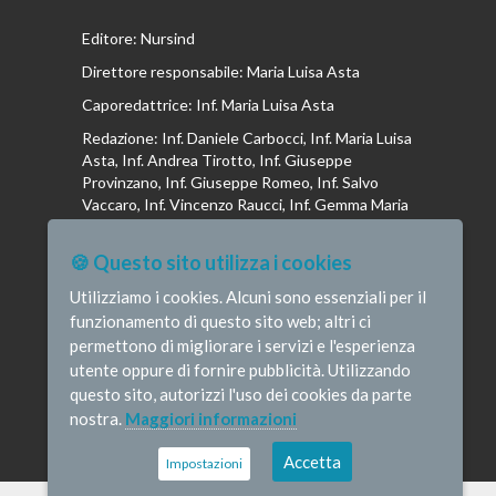
Editore: Nursind
Direttore responsabile: Maria Luisa Asta
Caporedattrice: Inf. Maria Luisa Asta
Redazione: Inf. Daniele Carbocci, Inf. Maria Luisa
Asta, Inf. Andrea Tirotto, Inf. Giuseppe
Provinzano, Inf. Giuseppe Romeo, Inf. Salvo
Vaccaro, Inf. Vincenzo Raucci, Inf. Gemma Maria
Riboldi, Inf. Isabella La Puma, Inf. Andrea
Bottega, Inf. Vincenzo Marrari, Inf. Gianluca
🍪 Questo sito utilizza i cookies
Altavilla, Inf. Stefano Barone , Inf. Donato Cosi,
Inf. Romina Iannuzzi, Inf. Fausta Pileri
Utilizziamo i cookies. Alcuni sono essenziali per il
funzionamento di questo sito web; altri ci
permettono di migliorare i servizi e l'esperienza
utente oppure di fornire pubblicità. Utilizzando
questo sito, autorizzi l'uso dei cookies da parte
© Infermieristicamente - e-mail:
nostra.
Maggiori informazioni
redazione@infermieristicamente.it
-
Informativa
privacy
-
Disclaimer
Credits
Accetta
Impostazioni