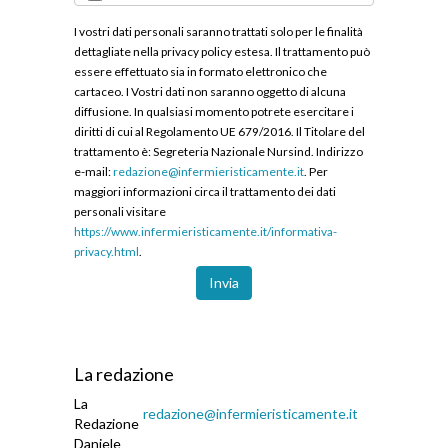
I vostri dati personali saranno trattati solo per le finalità
dettagliate nella privacy policy estesa. Il trattamento può
essere effettuato sia in formato elettronico che
cartaceo. I Vostri dati non saranno oggetto di alcuna
diffusione. In qualsiasi momento potrete esercitare i
diritti di cui al Regolamento UE 679/2016. Il Titolare del
trattamento è: Segreteria Nazionale Nursind. Indirizzo
e-mail:
redazione@infermieristicamente.it
. Per
maggiori informazioni circa il trattamento dei dati
personali visitare
https://www.infermieristicamente.it/informativa-
privacy.html
.
Invia
La redazione
La
redazione@infermieristicamente.it
Redazione
Daniele