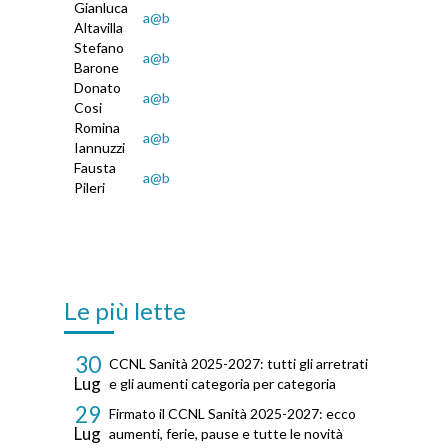
Gianluca
a@b
Altavilla
Stefano
a@b
Barone
Donato
a@b
Cosi
Romina
a@b
Iannuzzi
Fausta
a@b
Pileri
Le più lette
30
CCNL Sanità 2025-2027: tutti gli arretrati
Lug
e gli aumenti categoria per categoria
29
Firmato il CCNL Sanità 2025-2027: ecco
Lug
aumenti, ferie, pause e tutte le novità