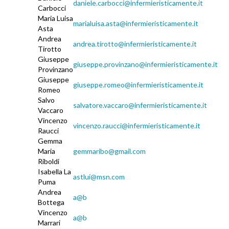
daniele.carbocci@infermieristicamente.it
Carbocci
Maria Luisa
marialuisa.asta@infermieristicamente.it
Asta
Andrea
andrea.tirotto@infermieristicamente.it
Tirotto
Giuseppe
giuseppe.provinzano@infermieristicamente.it
Provinzano
Giuseppe
giuseppe.romeo@infermieristicamente.it
Romeo
Salvo
salvatore.vaccaro@infermieristicamente.it
Vaccaro
Vincenzo
vincenzo.raucci@infermieristicamente.it
Raucci
Gemma
Maria
gemmaribo@gmail.com
Riboldi
Isabella La
astlui@msn.com
Puma
Andrea
a@b
Bottega
Vincenzo
a@b
Marrari