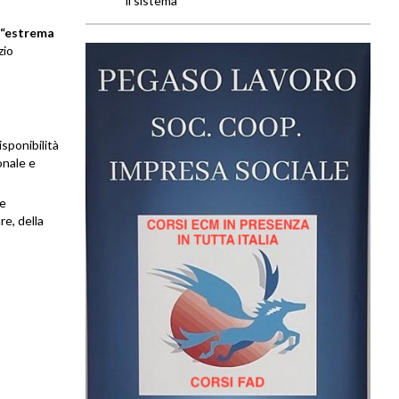
il sistema''
“estrema
zio
isponibilità
onale e
ne
re, della