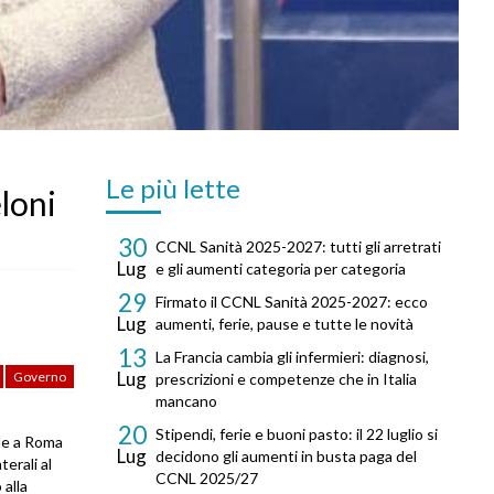
Le più lette
eloni
30
CCNL Sanità 2025-2027: tutti gli arretrati
Lug
e gli aumenti categoria per categoria
29
Firmato il CCNL Sanità 2025-2027: ecco
Lug
aumenti, ferie, pause e tutte le novità
13
La Francia cambia gli infermieri: diagnosi,
Lug
Governo
prescrizioni e competenze che in Italia
mancano
20
Stipendi, ferie e buoni pasto: il 22 luglio si
ale a Roma
Lug
decidono gli aumenti in busta paga del
erali al
CCNL 2025/27
 alla