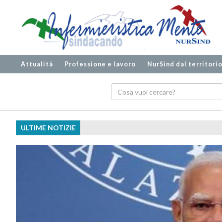
Attualità
Professione e lavoro
NurSind dal territori
ULTIME NOTIZIE