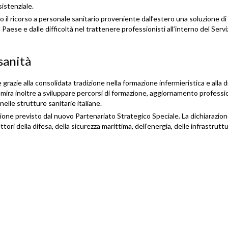
istenziale.
to il ricorso a personale sanitario proveniente dall’estero una soluzione di
 Paese e dalle difficoltà nel trattenere professionisti all’interno del Servi
sanità
 grazie alla consolidata tradizione nella formazione infermieristica e alla d
sa mira inoltre a sviluppare percorsi di formazione, aggiornamento professi
elle strutture sanitarie italiane.
azione previsto dal nuovo Partenariato Strategico Speciale. La dichiarazio
ori della difesa, della sicurezza marittima, dell’energia, delle infrastruttu