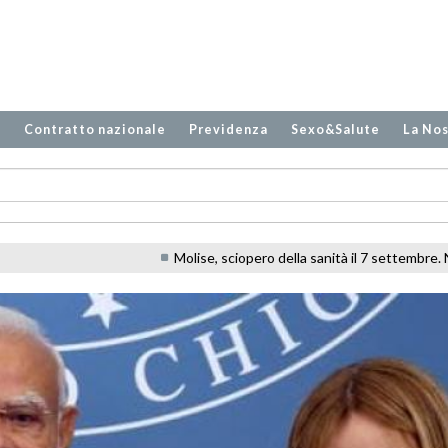
o
Contratto nazionale
Previdenza
Sexo&Salute
La Nos
Molise, sciopero della sanità il 7 settembre. NurSind, CISL FP e FIALS: 