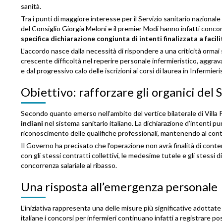
sanità.
Tra i punti di maggiore interesse per il Servizio sanitario nazionale 
del Consiglio Giorgia Meloni e il premier Modi hanno infatti conco
specifica dichiarazione congiunta di intenti finalizzata a facilit
L’accordo nasce dalla necessità di rispondere a una criticità ormai 
crescente difficoltà nel reperire personale infermieristico, aggra
e dal progressivo calo delle iscrizioni ai corsi di laurea in Infermieri
Obiettivo: rafforzare gli organici del 
Secondo quanto emerso nell’ambito del vertice bilaterale di Villa Pa
indiani
nel sistema sanitario italiano. La dichiarazione d’intenti pun
riconoscimento delle qualifiche professionali, mantenendo al conte
Il Governo ha precisato che l’operazione non avrà finalità di conte
con gli stessi contratti collettivi, le medesime tutele e gli stessi d
concorrenza salariale al ribasso.
Una risposta all’emergenza personale
L’iniziativa rappresenta una delle misure più significative adottate 
italiane i concorsi per infermieri continuano infatti a registrare p