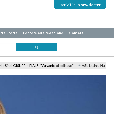
Iscriviti alla newsletter
tra Storia
Lettere alla redazione
Contatti
''Organici al collasso''
ASL Latina, NurSind: ''Acqua gratuita negli ospe