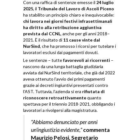
Con una raffica di sentenze emesse il
24 luglio
2025
, il
Tribunale del Lavoro di Ascoli Piceno
ha stabilito un principio chiaro e inequivocabile:
chi lavora nei giorni festivi infrasettimanali
ha diritto alla retribuzione aggiuntiva
prevista dal CCNL
, anche per gli anni 2018–
2021. È il risultato di
11 cause vinte dal
NurSind
, che ha promosso i ricorsi per tutelare i
lavoratori esclusi dai pagamenti dovuti.
Le sentenze – tutte
favorevoli ai ricorrenti
–
nascono da una lunga battaglia giudiziaria
avviata dal NurSind territoriale, che già dal 2022
aveva ottenuto l’avvio dei primi pagamenti
grazie ai decreti ingiuntivi presentati contro
l’AST. Tuttavia, l’azienda si era
rifiutata di
riconoscere retroattivamente
quanto
spettava per il triennio 2018-2021, obbligando i
lavoratori a rivolgersi alla magistratura.
“Abbiamo denunciato per anni
un’ingiustizia evidente,”
commenta
Maurizio Pelosi, Segretario