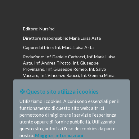
Editore: Nursind
Direttore responsabile: Maria Luisa Asta
Caporedattrice: Inf. Maria Luisa Asta
Redazione: Inf. Daniele Carbocci, Inf. Maria Luisa
Asta, Inf. Andrea Tirotto, Inf. Giuseppe
Provinzano, Inf. Giuseppe Romeo, Inf. Salvo
Vaccaro, Inf. Vincenzo Raucci, Inf. Gemma Maria
Riboldi, Inf. Isabella La Puma, Inf. Andrea
Bottega, Inf. Vincenzo Marrari, Inf. Gianluca
🍪 Questo sito utilizza i cookies
Altavilla, Inf. Stefano Barone , Inf. Donato Cosi,
Inf. Romina Iannuzzi, Inf. Fausta Pileri
Utilizziamo i cookies. Alcuni sono essenziali per il
funzionamento di questo sito web; altri ci
permettono di migliorare i servizi e l'esperienza
utente oppure di fornire pubblicità. Utilizzando
questo sito, autorizzi l'uso dei cookies da parte
© Infermieristicamente - e-mail:
nostra.
Maggiori informazioni
redazione@infermieristicamente.it
-
Informativa