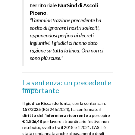
territoriale NurSind di Ascoli
Piceno.
“L’amministrazione precedente ha
scelto di ignorare i nostri solleciti,
opponendosi perfino ai decreti
ingiuntivi. I giudici ci hanno dato
ragione su tutta la linea. Ora non ci
sono più scuse.”
La sentenza: un precedente
importante
Il
giudice Riccardo Ionta
, con la sentenza n.
157/2025
(RG 246/2024), ha confermato il
diritto dell’infermiera ricorrente
a percepire
€ 1.806,48
per lavoro straordinario festivo non
retribuito, svolto tra il 2018 e il 2021. L’AST è
stata condannata anche al pagamento degli