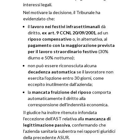
interessi legali.
Nel motivare la decisione, il Tribunale ha
evidenziato che:
il
lavoro nei festivi infrasettimanali
dà
diritto,
ex art. 9 CCNL 20/09/2001
, ad un
riposo compensativo
o, in alternativa, al
pagamento con la maggiorazione prevista
per il lavoro straordinario festivo
(30%
diurno e 50% notturno);
non può essere riconosciuta alcuna
decadenza automatica
se il lavoratore non
esercita l’opzione entro 30 giorni, come
eccepito inutilmente dall’azienda;
la
mancata fruizione del riposo
comporta
automaticamente il diritto alla
corresponsione dell’indennità economica.
Il giudice ha inoltre ritenuto infondata
l’eccezione dell’AST relativa alla
mancanza di
legittimazione passiva
, confermando che
l’azienda sanitaria subentra nei rapporti giuridici
della precedente ASUR.