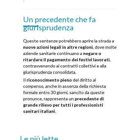
Un precedente che fa
giurisprudenza
Queste sentenze potrebbero aprire la strada a
nuove azioni legali in altre regioni
, dove molte
aziende sanitarie continuano a
negare o
ritardare il pagamento dei festivi lavorati
,
contravvenendo ai contratti collettivi e alla
giurisprudenza consolidata.
Il
riconoscimento pieno
del diritto al
compenso, anche in assenza della richiesta
formale entro 30 giorni, sancito da queste
pronunce, rappresenta un
precedente di
grande rilievo per tutti i professionisti
sanitari italiani
.
Le più lette