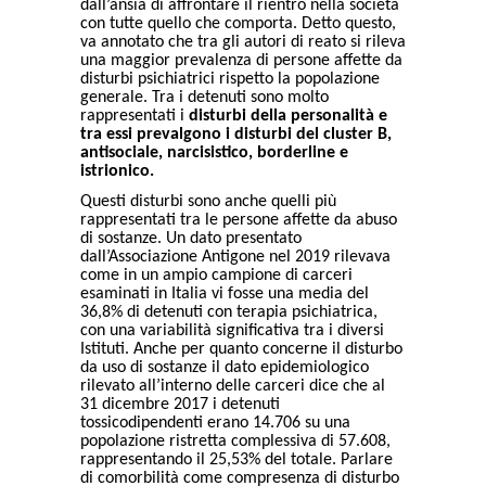
dall’ansia di affrontare il rientro nella società
con tutte quello che comporta. Detto questo,
va annotato che tra gli autori di reato si rileva
una maggior prevalenza di persone affette da
disturbi psichiatrici rispetto la popolazione
generale. Tra i detenuti sono molto
rappresentati i
disturbi della personalità e
tra essi prevalgono i disturbi del cluster B,
antisociale, narcisistico, borderline e
istrionico.
Questi disturbi sono anche quelli più
rappresentati tra le persone affette da abuso
di sostanze. Un dato presentato
dall’Associazione Antigone nel 2019 rilevava
come in un ampio campione di carceri
esaminati in Italia vi fosse una media del
36,8% di detenuti con terapia psichiatrica,
con una variabilità significativa tra i diversi
Istituti. Anche per quanto concerne il disturbo
da uso di sostanze il dato epidemiologico
rilevato all’interno delle carceri dice che al
31 dicembre 2017 i detenuti
tossicodipendenti erano 14.706 su una
popolazione ristretta complessiva di 57.608,
rappresentando il 25,53% del totale. Parlare
di comorbilità come compresenza di disturbo