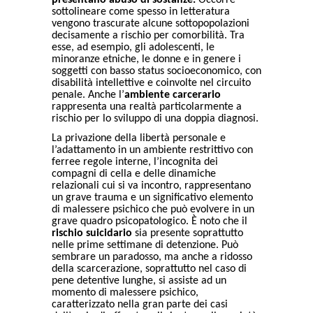
presentano abuso di sostanze.
Occorre
sottolineare come spesso in letteratura
vengono trascurate alcune sottopopolazioni
decisamente a rischio per comorbilità. Tra
esse, ad esempio, gli adolescenti, le
minoranze etniche, le donne e in genere i
soggetti con basso status socioeconomico, con
disabilità intellettive e coinvolte nel circuito
penale. Anche l’
ambiente carcerario
rappresenta una realtà particolarmente a
rischio per lo sviluppo di una doppia diagnosi.
La privazione della libertà personale e
l’adattamento in un ambiente restrittivo con
ferree regole interne, l’incognita dei
compagni di cella e delle dinamiche
relazionali cui si va incontro, rappresentano
un grave trauma e un significativo elemento
di malessere psichico che può evolvere in un
grave quadro psicopatologico. È noto che il
rischio suicidario
sia presente soprattutto
nelle prime settimane di detenzione. Può
sembrare un paradosso, ma anche a ridosso
della scarcerazione, soprattutto nel caso di
pene detentive lunghe, si assiste ad un
momento di malessere psichico,
caratterizzato nella gran parte dei casi