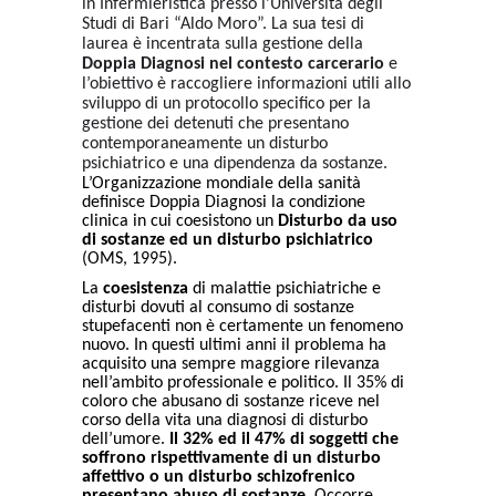
in Infermieristica presso l’Università degli
Studi di Bari “Aldo Moro”.
L
a
su
a tesi di
laurea è incentrata sulla gestione della
Doppia Diagnosi nel contesto carcerario
e
l
’obiettivo è raccogliere informazioni utili allo
sviluppo di un protocollo specifico per la
gestione dei detenuti che presentano
contemporaneamente un disturbo
psichiatrico e una dipendenza da sostanze.
L’Organizzazione mondiale della sanità
definisce Doppia Diagnosi la condizione
clinica in cui coesistono un
Disturbo da uso
di sostanze ed un disturbo psichiatrico
(OMS, 1995).
La
coesistenza
di malattie psichiatriche e
disturbi dovuti al consumo di sostanze
stupefacenti non è certamente un fenomeno
nuovo. In questi ultimi anni il problema ha
acquisito una sempre maggiore rilevanza
nell’ambito professionale e politico. Il 35% di
coloro che abusano di sostanze riceve nel
corso della vita una diagnosi di disturbo
dell’umore.
Il 32% ed il 47% di soggetti che
soffrono rispettivamente di un disturbo
affettivo o un disturbo schizofrenico