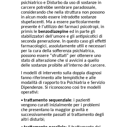
psichiatrico e Disturbo da uso di sostanze in
carcere potrebbe sembrare paradossale,
considerando che nella struttura non possono
in alcun modo essere introdotte sostanze
stupefacenti. Ma a essere particolarmente
presente è l’utilizzo dei farmaci psicotropi, in
primis le
benzodiazepine
ed in parte gli
stabilizzatori dell’umore e gli antipsicotici di
seconda generazione. In questo caso gli effetti
farmacologici, assolutamente utili e necessari
per la cura della sofferenza psichiatrica,
possono essere “sfruttati” per ottenere uno
stato di alterazione che si avvicini a quello
delle sostanze proibite all’interno del carcere.
I modelli di intervento sulla doppia diagnosi
fanno riferimento alle tempistiche e alle
modalità di rapporto tra Psichiatria e Servizio
Dipendenze. Si riconoscono così tre modelli
operativi:
•
trattamento sequenziale
: i pazienti
vengono curati inizialmente per i problemi
che presentano la maggior gravità e
successivamente passati al trattamento degli
altri disturbi;
•