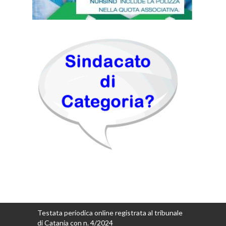
Testata periodica online registrata al tribunale
di Catania con n. 4/2024