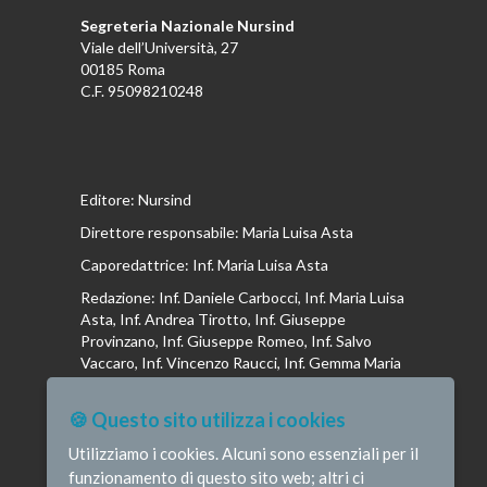
Segreteria Nazionale Nursind
Viale dell’Università, 27
00185 Roma
C.F. 95098210248
Editore: Nursind
Direttore responsabile: Maria Luisa Asta
Caporedattrice: Inf. Maria Luisa Asta
Redazione: Inf. Daniele Carbocci, Inf. Maria Luisa
Asta, Inf. Andrea Tirotto, Inf. Giuseppe
Provinzano, Inf. Giuseppe Romeo, Inf. Salvo
Vaccaro, Inf. Vincenzo Raucci, Inf. Gemma Maria
Riboldi, Inf. Isabella La Puma, Inf. Andrea
Bottega, Inf. Vincenzo Marrari, Inf. Gianluca
🍪 Questo sito utilizza i cookies
Altavilla, Inf. Stefano Barone , Inf. Donato Cosi,
Inf. Romina Iannuzzi, Inf. Fausta Pileri
Utilizziamo i cookies. Alcuni sono essenziali per il
funzionamento di questo sito web; altri ci