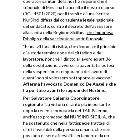
operatori sanitari della nostra regione che il
tribunale di Messina ha accolto il nostro ricorso
(RGL 4501/2020) per il tramite di una iscritta
NurSind, difesa dal consulente legale nazionale
del sindacato, contro il decreto dell’assessore
alla sanità della Regione Siciliana
che imponeva
l’obbligo della vaccinazione antinfluenzale.
“È una vittoria di civiltà, che riconosce il principio
di autodeterminazione del cittadino e del
lavoratore, nonché il diritto al lavoro ex art 36
della costituzione, avverso la paventata ipotesi
della sospensione temporanea del lavoro di
quanti non si volessero sottoporre al vaccino.” -
Afferma l’avvocato Domenico De Angelis che
ha portato avanti le ragioni del NurSind.
Per Salvatore Calamia Coordinatore
regionale
“La vittoria è tanto più importante
dopo la recente pronuncia del TAR Palermo,
anch’esso promosso dal NURSIND SICILIA, che
ha sostenuto che nella fattispecie trattasi di
diritti inviolabili della persona umana, che non
possono essere affievoliti certamente da un