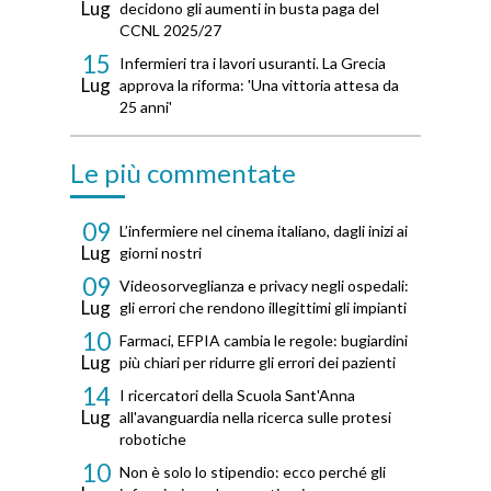
Lug
decidono gli aumenti in busta paga del
CCNL 2025/27
15
Infermieri tra i lavori usuranti. La Grecia
Lug
approva la riforma: 'Una vittoria attesa da
25 anni'
Le più commentate
09
L’infermiere nel cinema italiano, dagli inizi ai
Lug
giorni nostri
09
Videosorveglianza e privacy negli ospedali:
Lug
gli errori che rendono illegittimi gli impianti
10
Farmaci, EFPIA cambia le regole: bugiardini
Lug
più chiari per ridurre gli errori dei pazienti
14
I ricercatori della Scuola Sant'Anna
Lug
all'avanguardia nella ricerca sulle protesi
robotiche
10
Non è solo lo stipendio: ecco perché gli