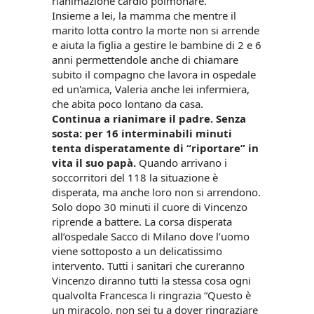
rianimazione cardio polmonare.
Insieme a lei, la mamma che mentre il
marito lotta contro la morte non si arrende
e aiuta la figlia a gestire le bambine di 2 e 6
anni permettendole anche di chiamare
subito il compagno che lavora in ospedale
ed un'amica, Valeria anche lei infermiera,
che abita poco lontano da casa.
Continua a rianimare il padre. Senza
sosta: per 16 interminabili minuti
tenta disperatamente di “riportare” in
vita il suo papà.
Quando arrivano i
soccorritori del 118 la situazione è
disperata, ma anche loro non si arrendono.
Solo dopo 30 minuti il cuore di Vincenzo
riprende a battere. La corsa disperata
all’ospedale Sacco di Milano dove l’uomo
viene sottoposto a un delicatissimo
intervento. Tutti i sanitari che cureranno
Vincenzo diranno tutti la stessa cosa ogni
qualvolta Francesca li ringrazia “Questo è
un miracolo, non sei tu a dover ringraziare