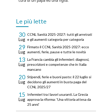
cura di un papà ed una figlia.
Le più lette
30
CCNL Sanità 2025-2027: tutti gli arretrati
Lug
e gli aumenti categoria per categoria
29
Firmato il CCNL Sanità 2025-2027: ecco
Lug
aumenti, ferie, pause e tutte le novità
13
La Francia cambia gli infermieri: diagnosi,
Lug
prescrizioni e competenze che in Italia
mancano
20
Stipendi, ferie e buoni pasto: il 22 luglio si
Lug
decidono gli aumenti in busta paga del
CCNL 2025/27
15
Infermieri tra i lavori usuranti. La Grecia
Lug
approva la riforma: 'Una vittoria attesa da
25 anni'