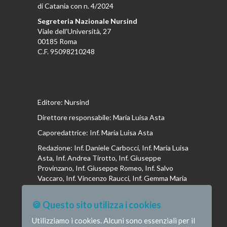
di Catania con n. 4/2024
Segreteria Nazionale Nursind
Viale dell’Università, 27
00185 Roma
C.F. 95098210248
Editore: Nursind
Direttore responsabile: Maria Luisa Asta
Caporedattrice: Inf. Maria Luisa Asta
Redazione: Inf. Daniele Carbocci, Inf. Maria Luisa
Asta, Inf. Andrea Tirotto, Inf. Giuseppe
Provinzano, Inf. Giuseppe Romeo, Inf. Salvo
Vaccaro, Inf. Vincenzo Raucci, Inf. Gemma Maria
Riboldi, Inf. Isabella La Puma, Inf. Andrea
Bottega, Inf. Vincenzo Marrari, Inf. Gianluca
🍪 Questo sito utilizza i cookies
Altavilla, Inf. Stefano Barone , Inf. Donato Cosi,
Inf. Romina Iannuzzi, Inf. Fausta Pileri
Utilizziamo i cookies. Alcuni sono essenziali per il