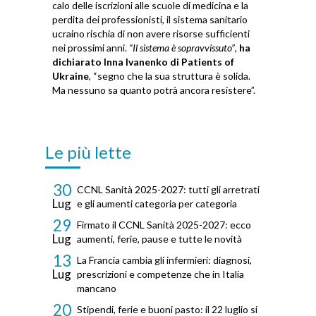
calo delle iscrizioni alle scuole di medicina e la
perdita dei professionisti, il sistema sanitario
ucraino rischia di non avere risorse sufficienti
nei prossimi anni.
“Il sistema è sopravvissuto”
,
ha
dichiarato Inna Ivanenko di Patients of
Ukraine
, “segno che la sua struttura è solida.
Ma nessuno sa quanto potrà ancora resistere”.
Le più lette
30
CCNL Sanità 2025-2027: tutti gli arretrati
Lug
e gli aumenti categoria per categoria
29
Firmato il CCNL Sanità 2025-2027: ecco
Lug
aumenti, ferie, pause e tutte le novità
13
La Francia cambia gli infermieri: diagnosi,
Lug
prescrizioni e competenze che in Italia
mancano
20
Stipendi, ferie e buoni pasto: il 22 luglio si