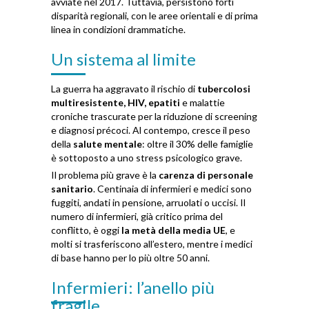
avviate nel 2017. Tuttavia, persistono forti
disparità regionali, con le aree orientali e di prima
linea in condizioni drammatiche.
Un sistema al limite
La guerra ha aggravato il rischio di
tubercolosi
multiresistente, HIV, epatiti
e malattie
croniche trascurate per la riduzione di screening
e diagnosi précoci. Al contempo, cresce il peso
della
salute mentale
: oltre il 30% delle famiglie
è sottoposto a uno stress psicologico grave.
Il problema più grave è la
carenza di personale
sanitario
. Centinaia di infermieri e medici sono
fuggiti, andati in pensione, arruolati o uccisi. Il
numero di infermieri, già critico prima del
conflitto, è oggi
la metà della media UE
, e
molti si trasferiscono all’estero, mentre i medici
di base hanno per lo più oltre 50 anni.
Infermieri: l’anello più
fragile