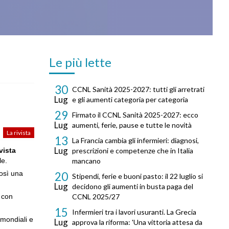
Le più lette
30
CCNL Sanità 2025-2027: tutti gli arretrati
Lug
e gli aumenti categoria per categoria
29
Firmato il CCNL Sanità 2025-2027: ecco
Lug
aumenti, ferie, pause e tutte le novità
La rivista
13
La Francia cambia gli infermieri: diagnosi,
Lug
vista
prescrizioni e competenze che in Italia
le.
mancano
così una
20
Stipendi, ferie e buoni pasto: il 22 luglio si
Lug
decidono gli aumenti in busta paga del
, con
CCNL 2025/27
15
Infermieri tra i lavori usuranti. La Grecia
 mondiali e
Lug
approva la riforma: 'Una vittoria attesa da