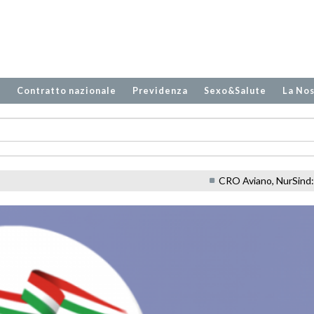
o
Contratto nazionale
Previdenza
Sexo&Salute
La Nos
CRO Aviano, NurSind: ''Carenze e ince