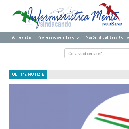
Attualità
Professione e lavoro
NurSind dal territori
ULTIME NOTIZIE