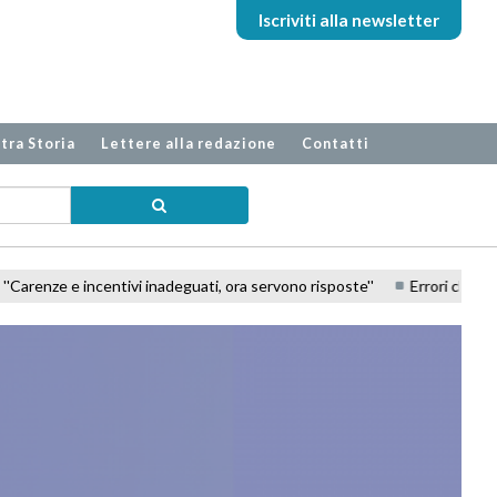
Iscriviti alla newsletter
tra Storia
Lettere alla redazione
Contatti
ntivi inadeguati, ora servono risposte''
Errori clinici, solo uno su c