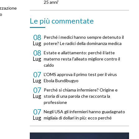
25 anni'
izzazione
co
Le più commentate
08
Perché i medici hanno sempre detenuto il
Lug
potere? Le radici della dominanza medica
08
Estate e allattamento: perché il latte
Lug
materno resta l'alleato migliore contro il
caldo
07
L'OMS approva il primo test per il virus
Lug
Ebola Bundibugyo
07
Perché si chiama infermiere? Origine e
Lug
storia di una parola che racconta la
professione
07
Negli USA gli infermieri hanno guadagnato
Lug
migliaia di dollari in più: ecco perché