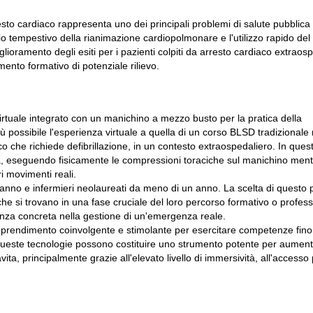
esto cardiaco rappresenta uno dei principali problemi di salute pubblica a
io tempestivo della rianimazione cardiopolmonare e l'utilizzo rapido del
miglioramento degli esiti per i pazienti colpiti da arresto cardiaco extraos
mento formativo di potenziale rilievo.
virtuale integrato con un manichino a mezzo busto per la pratica della
ù possibile l'esperienza virtuale a quella di un corso BLSD tradizionale 
co che richiede defibrillazione, in un contesto extraospedaliero. In ques
ica, eseguendo fisicamente le compressioni toraciche sul manichino men
i movimenti reali.
anno e infermieri neolaureati da meno di un anno. La scelta di questo pr
i che si trovano in una fase cruciale del loro percorso formativo o profess
renza concreta nella gestione di un'emergenza reale.
apprendimento coinvolgente e stimolante per esercitare competenze fino
 Queste tecnologie possono costituire uno strumento potente per aument
, principalmente grazie all'elevato livello di immersività, all'accesso 