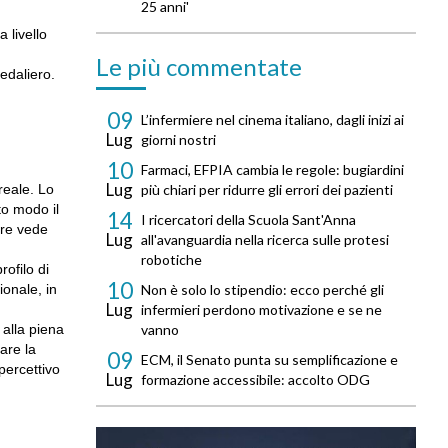
25 anni'
 livello
Le più commentate
pedaliero.
09
L’infermiere nel cinema italiano, dagli inizi ai
Lug
giorni nostri
10
Farmaci, EFPIA cambia le regole: bugiardini
Lug
reale. Lo
più chiari per ridurre gli errori dei pazienti
to modo il
14
I ricercatori della Scuola Sant'Anna
tre vede
Lug
all'avanguardia nella ricerca sulle protesi
robotiche
ofilo di
10
ionale, in
Non è solo lo stipendio: ecco perché gli
Lug
infermieri perdono motivazione e se ne
 alla piena
vanno
are la
09
ECM, il Senato punta su semplificazione e
percettivo
Lug
formazione accessibile: accolto ODG