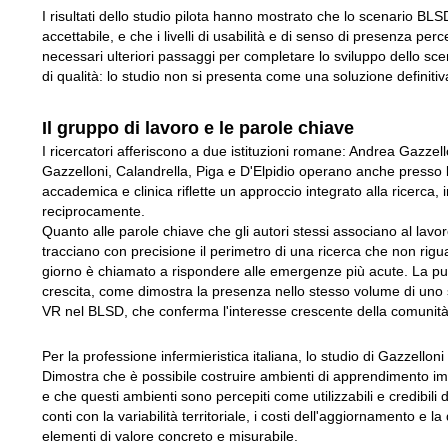
I risultati dello studio pilota hanno mostrato che lo scenario BLS
accettabile, e che i livelli di usabilità e di senso di presenza per
necessari ulteriori passaggi per completare lo sviluppo dello scen
di qualità: lo studio non si presenta come una soluzione definitiv
Il gruppo di lavoro e le parole chiave
I ricercatori afferiscono a due istituzioni romane: Andrea Gazze
Gazzelloni, Calandrella, Piga e D'Elpidio operano anche pres
accademica e clinica riflette un approccio integrato alla ricerca, i
reciprocamente.
Quanto alle parole chiave che gli autori stessi associano al lavo
tracciano con precisione il perimetro di una ricerca che non rigua
giorno è chiamato a rispondere alle emergenze più acute. La pubbl
crescita, come dimostra la presenza nello stesso volume di uno st
VR nel BLSD, che conferma l'interesse crescente della comunità 
Per la professione infermieristica italiana, lo studio di Gazzelloni
Dimostra che è possibile costruire ambienti di apprendimento im
e che questi ambienti sono percepiti come utilizzabili e credibili
conti con la variabilità territoriale, i costi dell'aggiornamento e 
elementi di valore concreto e misurabile.