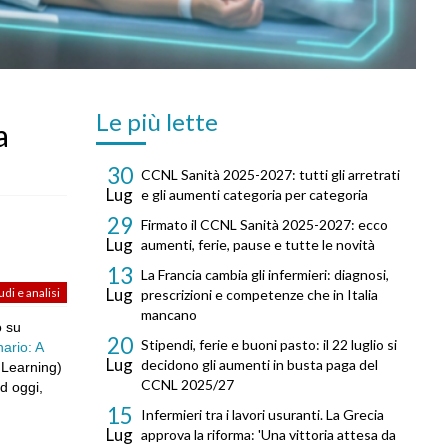
Le più lette
a
30
CCNL Sanità 2025-2027: tutti gli arretrati
Lug
e gli aumenti categoria per categoria
29
Firmato il CCNL Sanità 2025-2027: ecco
Lug
aumenti, ferie, pause e tutte le novità
13
La Francia cambia gli infermieri: diagnosi,
Lug
udi e analisi
prescrizioni e competenze che in Italia
mancano
o su
20
Stipendi, ferie e buoni pasto: il 22 luglio si
ario: A
Lug
decidono gli aumenti in busta paga del
 Learning)
CCNL 2025/27
ad oggi,
15
Infermieri tra i lavori usuranti. La Grecia
Lug
approva la riforma: 'Una vittoria attesa da