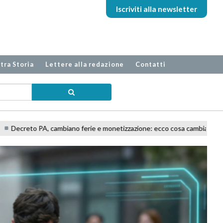
Iscriviti alla newsletter
tra Storia
Lettere alla redazione
Contatti
 e monetizzazione: ecco cosa cambia per i dipendenti pubblici
L'inte