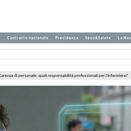
o
Contratto nazionale
Previdenza
Sexo&Salute
La Nos
onsabilità professionali per l'infermiere?
Decreto PA, cambiano ferie