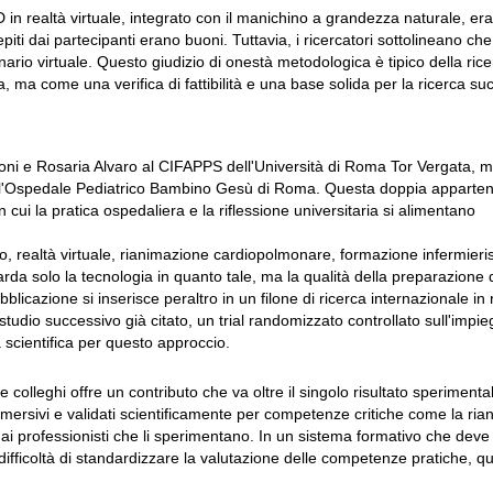
D in realtà virtuale, integrato con il manichino a grandezza naturale, era
cepiti dai partecipanti erano buoni. Tuttavia, i ricercatori sottolineano ch
ario virtuale. Questo giudizio di onestà metodologica è tipico della rice
a, ma come una verifica di fattibilità e una base solida per la ricerca su
lloni e Rosaria Alvaro al CIFAPPS dell'Università di Roma Tor Vergata, 
so l'Ospedale Pediatrico Bambino Gesù di Roma. Questa doppia apparte
n cui la pratica ospedaliera e la riflessione universitaria si alimentano
ro, realtà virtuale, rianimazione cardiopolmonare, formazione infermieri
rda solo la tecnologia in quanto tale, ma la qualità della preparazione d
icazione si inserisce peraltro in un filone di ricerca internazionale in 
udio successivo già citato, un trial randomizzato controllato sull'impie
scientifica per questo approccio.
 e colleghi offre un contributo che va oltre il singolo risultato sperimenta
mersivi e validati scientificamente per competenze critiche come la ria
 dai professionisti che li sperimentano. In un sistema formativo che deve 
la difficoltà di standardizzare la valutazione delle competenze pratiche, q