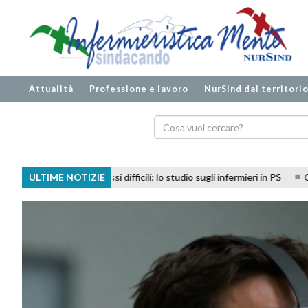
Attualità
Professione e lavoro
NurSind dal territori
icili: lo studio sugli infermieri in PS
ULTIME NOTIZIE
Carenza di personale: quali resp