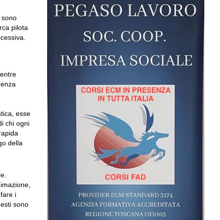
e sono
rca pilota
ccessiva.
mentre
nenza
stica, esse
i chi ogni
rapida
go della
le.
nimazione,
fare i
uesti sono