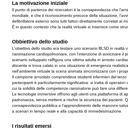
La motivazione iniziale
Il punto di partenza dei ricercatori è la consapevolezza che l'arr
mondiale, e che il riconoscimento precoce della situazione, l'avv
defibrillatore esterno sono tutti fattori direttamente correlati al 
È in questo contesto che la realtà virtuale si inserisce come stru
Obbiettivo dello studio
L'obiettivo dello studio era testare uno scenario BLSD in realtà 
rianimazione cardiopolmonare, con l'intenzione di avvicinare il pi
scenario sviluppato raffigura una vittima adulta in arresto cardia
discente si trova calato in una situazione di emergenza realist
nell'ambiente virtuale la scena animata sincronizzarsi con i propr
Il campione arruolato comprendeva studenti infermieri del terzo 
partecipanti è particolarmente significativa: si tratta di operator
cui la solidità delle competenze rianimatorie può fare una diffe
Le tecnologie immersive offrono agli utenti una piattaforma di 
padronanza, senza mettere a rischio la sicurezza dei pazienti.
consapevolezza pubblica e l'apprendimento delle manovre salvavita
a scenari in tempo reale e alla capacità di immedesimazione.
I risultati emersi