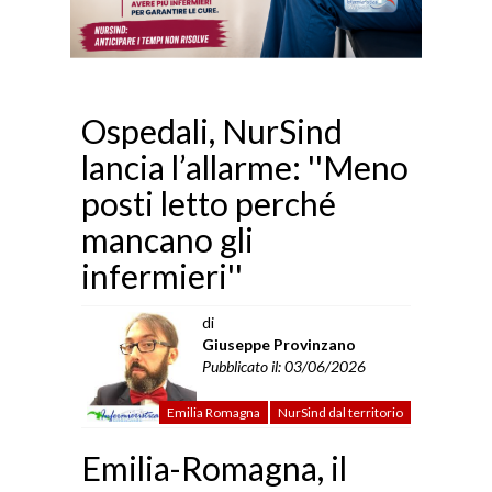
Ospedali, NurSind
lancia l’allarme: ''Meno
posti letto perché
mancano gli
infermieri''
di
Giuseppe Provinzano
Pubblicato il: 03/06/2026
Emilia Romagna
NurSind dal territorio
Emilia-Romagna, il