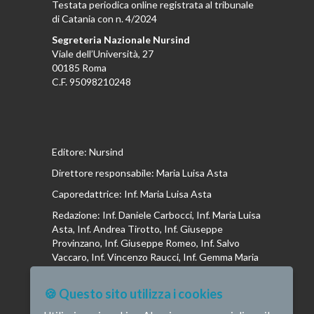
Testata periodica online registrata al tribunale
di Catania con n. 4/2024
Segreteria Nazionale Nursind
Viale dell’Università, 27
00185 Roma
C.F. 95098210248
Editore: Nursind
Direttore responsabile: Maria Luisa Asta
Caporedattrice: Inf. Maria Luisa Asta
Redazione: Inf. Daniele Carbocci, Inf. Maria Luisa
Asta, Inf. Andrea Tirotto, Inf. Giuseppe
Provinzano, Inf. Giuseppe Romeo, Inf. Salvo
Vaccaro, Inf. Vincenzo Raucci, Inf. Gemma Maria
Riboldi, Inf. Isabella La Puma, Inf. Andrea
Bottega, Inf. Vincenzo Marrari, Inf. Gianluca
🍪 Questo sito utilizza i cookies
Altavilla, Inf. Stefano Barone , Inf. Donato Cosi,
Inf. Romina Iannuzzi, Inf. Fausta Pileri