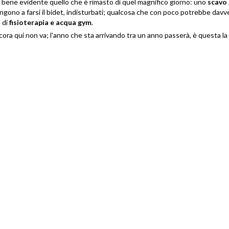
 è bene evidente quello che è rimasto di quel magnifico giorno: uno
scavo
gono a farsi il bidet, indisturbati; qualcosa che con poco potrebbe davv
 di
fisioterapia e acqua gym
.
cora qui non va; l'anno che sta arrivando tra un anno passerà, è questa la 