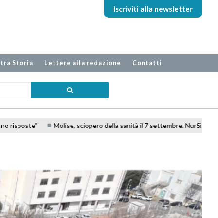
Iscriviti alla newsletter
tra Storia
Lettere alla redazione
Contatti
la sanità il 7 settembre. NurSind, CISL FP e FIALS: ''Organici al collasso''