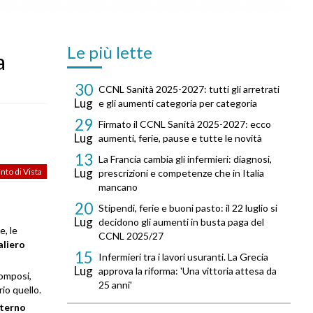
Le più lette
a
30
CCNL Sanità 2025-2027: tutti gli arretrati
Lug
e gli aumenti categoria per categoria
29
Firmato il CCNL Sanità 2025-2027: ecco
Lug
aumenti, ferie, pause e tutte le novità
13
La Francia cambia gli infermieri: diagnosi,
Lug
nto di Vista
prescrizioni e competenze che in Italia
mancano
20
Stipendi, ferie e buoni pasto: il 22 luglio si
Lug
decidono gli aumenti in busta paga del
e, le
CCNL 2025/27
liero
15
Infermieri tra i lavori usuranti. La Grecia
Lug
approva la riforma: 'Una vittoria attesa da
pomposi,
25 anni'
io quello.
terno