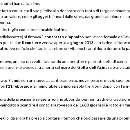
le ed etica
; da lacrime.
e fatto con tutto il suo piedistallo decorato con tanto di targa commemor
un valore, come gli oggetti firmati dalle stars, dai grandi campioni e con
egrina.
l dettaglio come l’immancabile
buffet
.
diciassette) si firmava il
contratto d'appalto
per l'avvio formale dei lav
o posto che il
cantiere
veniva aperto a
giugno 2018
con la demolizione d
a al nuovo edificio che tanto sarebbe servita pochi anni dopo durante la
p
di nuovo, ancora una volta, lasciando ad operatori e pazienti dell’adiacente
 ammirare i meravigliosi tramonti sul mare del
Golfo dell’Asinara
e ai cittad
urato
7 anni
, con un nuovo accantieramento, movimento di mezzi, sgombe
ri l’
11 febbraio
e la memorabile cerimonia solo tre giorni dopo, con l’ann
ltura della precisione svizzera non ne abbonda, per non tradire la tradizion
ominciato a scandire il conto alla rovescia dei
1680 giorni
si è rotto e il t
meglio, da allora ha preso a contare il tempo che può passare da una
prom