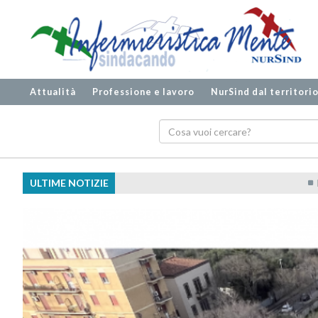
Attualità
Professione e lavoro
NurSind dal territori
ULTIME NOTIZIE
Dialisi Ivrea, NurSind alza la voce: ''Ba