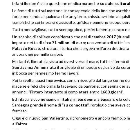
infantile
non è solo questione medica ma anche
sociale, cultura
Le firme di tutti sul mattone, inconsapevole della fine che avrebb
forse pensando a qualcosa che un giorno, chissà, avrebbe acquisito 
tempistiche cui finora si è assistito, un’idea nemmeno troppo per
Tutto meraviglioso, tutto scenografico, perfettamente curato ne
Un sospiro di sollievo considerato che nel
dicembre 2017
(duemila
importo netto di circa
71 milioni di euro
; una ventata di ottimism
Palazzo Rosso
, struttura storica che sorgeva nell'area destinat
ancora oggi per mille ragioni.
Ma tant’è, liberata la vista ad ovest verso il mare, tutto si fermò 
Santissima Annunziata
il privilegio di un posto esclusivo da cui
in bocca per l’ennesimo
fermo lavori
.
Poi la svolta, quasi improvvisa, con un risveglio dal lungo sonno d
macerie e felci che ormai la facevano da padrone; consegna dei lavo
annunci: “l’intero intervento si completerà entro
1680 giorni
”.
Ed infatti, siccome siamo in
Italia
, in
Sardegna
, a
Sassari
, e la cu
Sardegna prende il nome di
“su connottu”
, l’orologio che aveva c
fermato.
Oggi è di nuovo
San Valentino
, il cronometro è ancora fermo, o 
all’altra
.