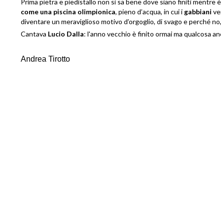
Prima pietra e piedistallo non si sa bene dove siano finiti mentre
come una piscina olimpionica
, pieno d’acqua, in cui i
gabbiani
ven
diventare un meraviglioso motivo d’orgoglio, di svago e perché no,
Cantava
Lucio Dalla
: l'anno vecchio è finito ormai ma qualcosa an
Andrea Tirotto