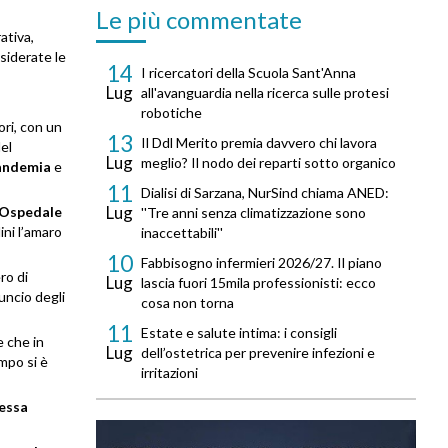
Le più commentate
ativa,
siderate le
14
I ricercatori della Scuola Sant'Anna
Lug
all'avanguardia nella ricerca sulle protesi
robotiche
ori, con un
13
Il Ddl Merito premia davvero chi lavora
el
Lug
meglio? Il nodo dei reparti sotto organico
andemia
e
11
Dialisi di Sarzana, NurSind chiama ANED:
Lug
Ospedale
''Tre anni senza climatizzazione sono
ini l’amaro
inaccettabili''
10
Fabbisogno infermieri 2026/27. Il piano
ro di
Lug
lascia fuori 15mila professionisti: ecco
uncio degli
cosa non torna
11
Estate e salute intima: i consigli
e che in
Lug
dell’ostetrica per prevenire infezioni e
empo si è
irritazioni
essa