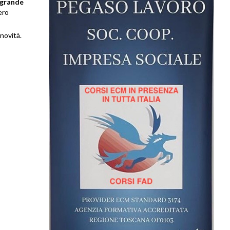
 grande
ero
novità.