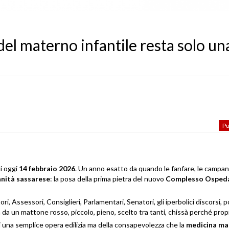
el materno infantile resta solo un
Pu
di oggi
14 febbraio 2026
. Un anno esatto da quando le fanfare, le campan
anità sassarese
: la posa della prima pietra del nuovo
Complesso Ospeda
tori, Assessori, Consiglieri, Parlamentari, Senatori, gli iperbolici discorsi, 
 da un mattone rosso, piccolo, pieno, scelto tra tanti, chissà perché propr
 di una semplice opera edilizia ma della consapevolezza che la
medicina ma