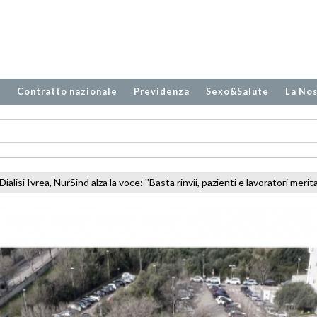
o
Contratto nazionale
Previdenza
Sexo&Salute
La Nos
sta rinvii, pazienti e lavoratori meritano risposte''
Molise, sciopero del