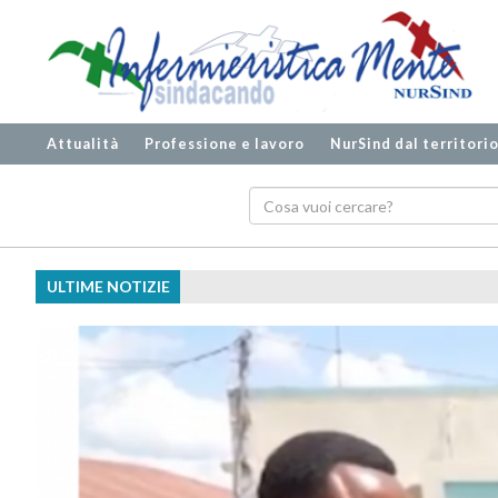
Attualità
Professione e lavoro
NurSind dal territori
ULTIME NOTIZIE
Ecografia b