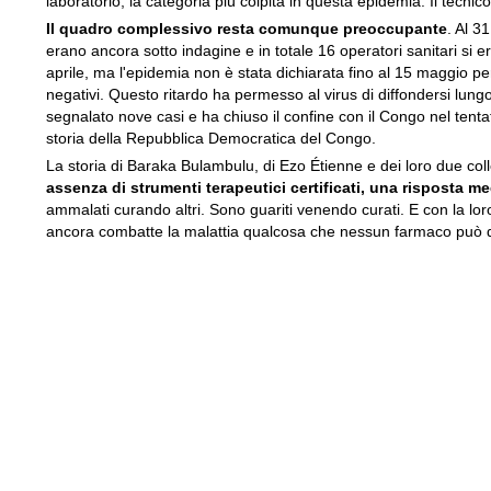
laboratorio, la categoria più colpita in questa epidemia. Il tecnico
Il quadro complessivo resta comunque preoccupante
. Al 3
erano ancora sotto indagine e in totale 16 operatori sanitari si e
aprile, ma l'epidemia non è stata dichiarata fino al 15 maggio perc
negativi. Questo ritardo ha permesso al virus di diffondersi lung
segnalato nove casi e ha chiuso il confine con il Congo nel tentat
storia della Repubblica Democratica del Congo.
La storia di Baraka Bulambulu, di Ezo Étienne e dei loro due coll
assenza di strumenti terapeutici certificati, una risposta med
ammalati curando altri. Sono guariti venendo curati. E con la lor
ancora combatte la malattia qualcosa che nessun farmaco può dar