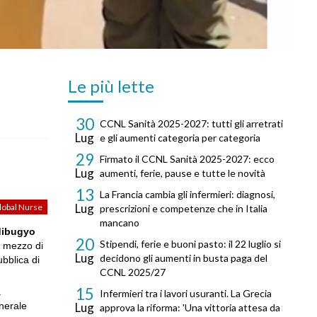
Le più lette
30
CCNL Sanità 2025-2027: tutti gli arretrati
Lug
e gli aumenti categoria per categoria
29
Firmato il CCNL Sanità 2025-2027: ecco
Lug
aumenti, ferie, pause e tutte le novità
13
La Francia cambia gli infermieri: diagnosi,
Lug
lobal Nurse
prescrizioni e competenze che in Italia
mancano
ndibugyo
20
Stipendi, ferie e buoni pasto: il 22 luglio si
el mezzo di
Lug
decidono gli aumenti in busta paga del
ubblica di
CCNL 2025/27
15
.
Infermieri tra i lavori usuranti. La Grecia
enerale
Lug
approva la riforma: 'Una vittoria attesa da