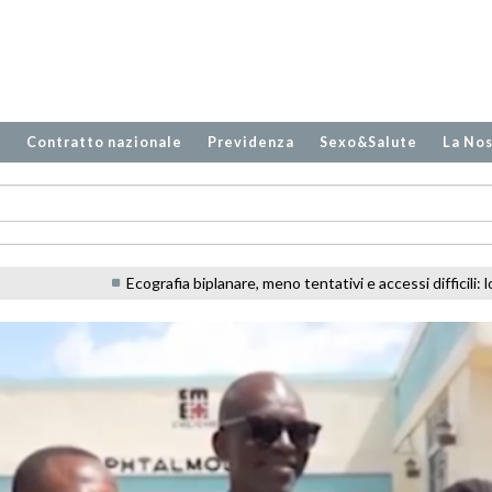
o
Contratto nazionale
Previdenza
Sexo&Salute
La Nos
iplanare, meno tentativi e accessi difficili: lo studio sugli infermieri in PS