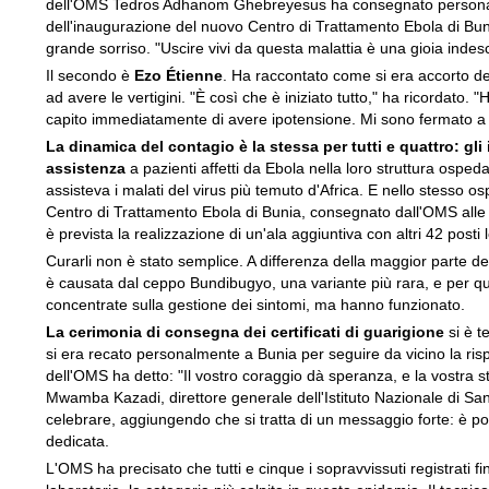
dell'OMS Tedros Adhanom Ghebreyesus ha consegnato personalme
dell'inaugurazione del nuovo Centro di Trattamento Ebola di Bunia
grande sorriso. "Uscire vivi da questa malattia è una gioia indescr
Il secondo è
Ezo Étienne
. Ha raccontato come si era accorto del
ad avere le vertigini. "È così che è iniziato tutto," ha ricordato
capito immediatamente di avere ipotensione. Mi sono fermato a
La dinamica del contagio è la stessa per tutti e quattro: gli
assistenza
a pazienti affetti da Ebola nella loro struttura ospeda
assisteva i malati del virus più temuto d'Africa. E nello stesso osp
Centro di Trattamento Ebola di Bunia, consegnato dall'OMS alle aut
è prevista la realizzazione di un'ala aggiuntiva con altri 42 posti l
Curarli non è stato semplice. A differenza della maggior parte 
è causata dal ceppo Bundibugyo, una variante più rara, e per q
concentrate sulla gestione dei sintomi, ma hanno funzionato.
La cerimonia di consegna dei certificati di guarigione
si è 
si era recato personalmente a Bunia per seguire da vicino la rispos
dell'OMS ha detto: "Il vostro coraggio dà speranza, e la vostra 
Mwamba Kazadi, direttore generale dell'Istituto Nazionale di Sani
celebrare, aggiungendo che si tratta di un messaggio forte: è pos
dedicata.
L'OMS ha precisato che tutti e cinque i sopravvissuti registrati f