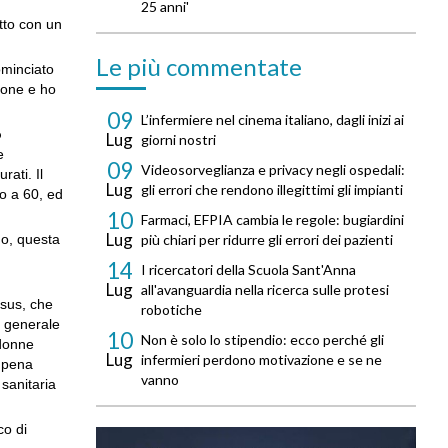
25 anni'
etto con un
Le più commentate
ominciato
sione e ho
09
L’infermiere nel cinema italiano, dagli inizi ai
o
Lug
giorni nostri
e
09
Videosorveglianza e privacy negli ospedali:
rati. Il
Lug
gli errori che rendono illegittimi gli impianti
no a 60, ed
10
Farmaci, EFPIA cambia le regole: bugiardini
Lug
go, questa
più chiari per ridurre gli errori dei pazienti
14
I ricercatori della Scuola Sant'Anna
Lug
all'avanguardia nella ricerca sulle protesi
sus, che
robotiche
e generale
10
Non è solo lo stipendio: ecco perché gli
udonne
Lug
infermieri perdono motivazione e se ne
a pena
vanno
 sanitaria
co di