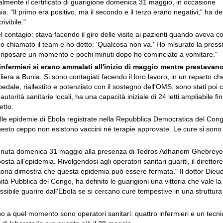
nte il certificato di guarigione domenica 31 maggio, in occasione
. "Il primo era positivo, ma il secondo e il terzo erano negativi," ha d
ivibile."
 contagio: stava facendo il giro delle visite ai pazienti quando aveva c
. "Ho chiamato il team e ho detto: 'Qualcosa non va.' Ho misurato la pres
 riposare un momento e pochi minuti dopo ho cominciato a vomitare."
 infermieri si erano ammalati all'inizio di maggio mentre prestavan
liera a Bunia. Si sono contagiati facendo il loro lavoro, in un reparto ch
edale, riallestito e potenziato con il sostegno dell'OMS, sono stati poi cu
orità sanitarie locali, ha una capacità iniziale di 24 letti ampliabile fi
etto.
delle epidemie di Ebola registrate nella Repubblica Democratica del Con
uesto ceppo non esistono vaccini né terapie approvate. Le cure si sono
tenuta domenica 31 maggio alla presenza di Tedros Adhanom Ghebreye
ta all'epidemia. Rivolgendosi agli operatori sanitari guariti, il direttor
storia dimostra che questa epidemia può essere fermata." Il dottor Die
tà Pubblica del Congo, ha definito le guarigioni una vittoria che vale l
sibile guarire dall'Ebola se si cercano cure tempestive in una struttura
ino a quel momento sono operatori sanitari: quattro infermieri e un tecni