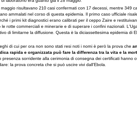
 di laboratorio era guarito già il 28 maggio.
1 maggio risultavano 210 casi confermati con 17 decessi, mentre 349 ca
rano ammalati nel corso di questa epidemia. Il primo caso ufficiale risal
hé i primi kit diagnostici erano calibrati per il ceppo Zaire e restituivan
o le rotte commerciali e minerarie e di superare i confini nazionali. L'U
ivo di limitarne la diffusione. Questa è la diciassettesima epidemia di E
eghi di cui per ora non sono stati resi noti i nomi è però la prova che
an
ica rapida e organizzata può fare la differenza tra la vita e la mor
o presenza sorridente alla cerimonia di consegna dei certificati hanno of
e: la prova concreta che si può uscire vivi dall'Ebola.