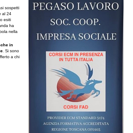
si sospetti
e al 24
o esiti
ganda ha
bola nella
che in
te
. Si sono
ferto a chi