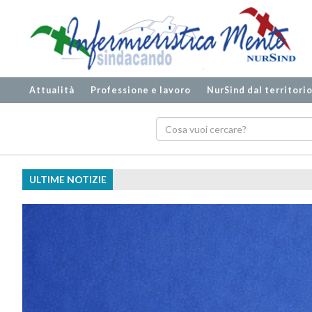
Attualità
Professione e lavoro
NurSind dal territori
ULTIME NOTIZIE
Ecografia biplanare, meno tentativi e acc