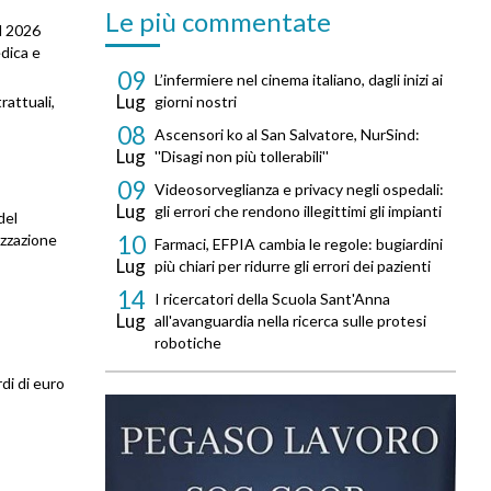
Le più commentate
el 2026
edica e
09
L’infermiere nel cinema italiano, dagli inizi ai
Lug
rattuali,
giorni nostri
08
Ascensori ko al San Salvatore, NurSind:
Lug
''Disagi non più tollerabili''
09
Videosorveglianza e privacy negli ospedali:
Lug
gli errori che rendono illegittimi gli impianti
del
izzazione
10
Farmaci, EFPIA cambia le regole: bugiardini
Lug
più chiari per ridurre gli errori dei pazienti
14
I ricercatori della Scuola Sant'Anna
Lug
all'avanguardia nella ricerca sulle protesi
robotiche
di di euro