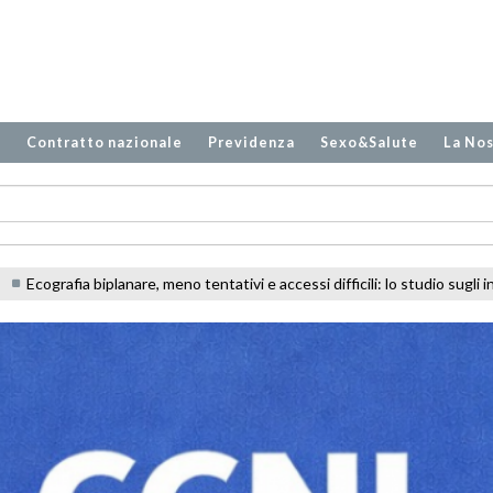
o
Contratto nazionale
Previdenza
Sexo&Salute
La Nos
essi difficili: lo studio sugli infermieri in PS
Carenza di personale: qu