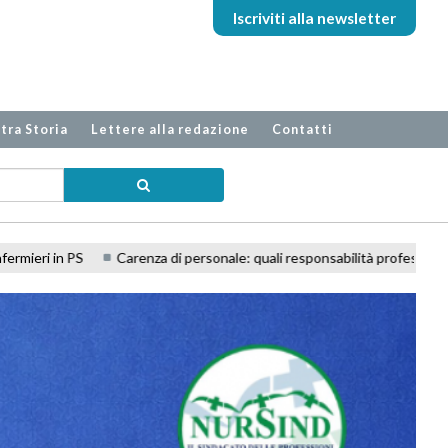
Iscriviti alla newsletter
tra Storia
Lettere alla redazione
Contatti
ali responsabilità professionali per l'infermiere?
Decreto PA, cambia