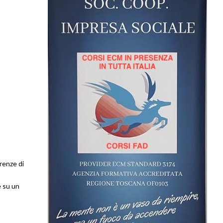
renze di
e su un