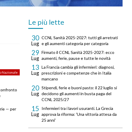
Le più lette
30
CCNL Sanità 2025-2027: tutti gli arretrati
Lug
e gli aumenti categoria per categoria
29
Firmato il CCNL Sanità 2025-2027: ecco
Lug
aumenti, ferie, pause e tutte le novità
13
La Francia cambia gli infermieri: diagnosi,
Lug
o Nazionale
prescrizioni e competenze che in Italia
mancano
20
Stipendi, ferie e buoni pasto: il 22 luglio si
l confronto
Lug
decidono gli aumenti in busta paga del
e
CCNL 2025/27
15
Infermieri tra i lavori usuranti. La Grecia
arie — per
Lug
approva la riforma: 'Una vittoria attesa da
25 anni'