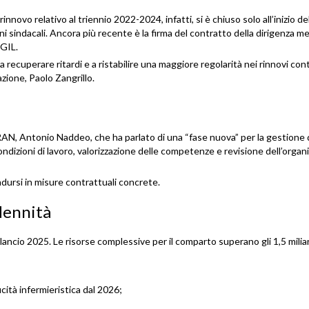
innovo relativo al triennio 2022-2024, infatti, si è chiuso solo all’inizio d
i sindacali. Ancora più recente è la firma del contratto della dirigenza m
CGIL.
 recuperare ritardi e a ristabilire una maggiore regolarità nei rinnovi cont
azione,
Paolo Zangrillo
.
ARAN,
Antonio Naddeo
, che ha parlato di una “fase nuova” per la gestione 
ondizioni di lavoro, valorizzazione delle competenze e revisione dell’organ
dursi in misure contrattuali concrete.
ndennità
lancio 2025. Le risorse complessive per il comparto superano gli 1,5 miliar
icità infermieristica dal 2026;