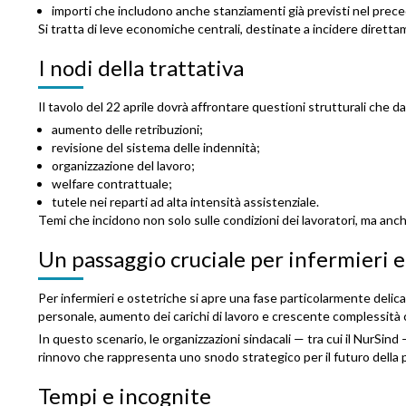
importi che includono anche stanziamenti già previsti nel prec
Si tratta di leve economiche centrali, destinate a incidere diretta
I nodi della trattativa
Il tavolo del 22 aprile dovrà affrontare questioni strutturali che da
aumento delle retribuzioni;
revisione del sistema delle indennità;
organizzazione del lavoro;
welfare contrattuale;
tutele nei reparti ad alta intensità assistenziale.
Temi che incidono non solo sulle condizioni dei lavoratori, ma anche 
Un passaggio cruciale per infermieri e
Per infermieri e ostetriche si apre una fase particolarmente deli
personale, aumento dei carichi di lavoro e crescente complessità c
In questo scenario, le organizzazioni sindacali — tra cui il
NurSind
—
rinnovo che rappresenta uno snodo strategico per il futuro della 
Tempi e incognite