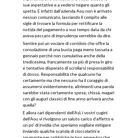
sue aspettative e a vedersi negare quanto gli
spetta. E infatti dall’azienda Aou non è arrivato
nessun comunicato, lasciando il compito alle
sigle di trovare la formula per rettificare la
notizia del pagamento a suo tempo data da chi
aveva peccato di imprudenza verrebbe da dire.
Sentire poi un vociare di corridoio che offre la
consolazione di una busta paga meno tassata a
gennaio perché non cumulativa anche della
tredicesima, francamente sa più di presa in giro
e tentativo disperato di scrollarsi responsabilità
di dosso. Responsabilità che qualcuno ha
certamente ma che nessuno ha il coraggio di
assumersi evidentemente, altrimenti una parola
sarebbe stata certamente spesa; chissà, magari
con gli auguri classici di fine anno arriverà anche
quella?
E allora cari dipendenti dell’Asl, i vostri cugini
dell’Aou vi rivolgono un saluto carico d’affetto e
un po’ di invidia che speriamo vogliate mitigare
inviando qualche scatola di cioccolatini e
spumante per raddolcire le loro amare bocche