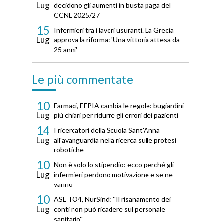
Lug
decidono gli aumenti in busta paga del
CCNL 2025/27
15
Infermieri tra i lavori usuranti. La Grecia
Lug
approva la riforma: 'Una vittoria attesa da
25 anni'
Le più commentate
10
Farmaci, EFPIA cambia le regole: bugiardini
Lug
più chiari per ridurre gli errori dei pazienti
14
I ricercatori della Scuola Sant'Anna
Lug
all'avanguardia nella ricerca sulle protesi
robotiche
10
Non è solo lo stipendio: ecco perché gli
Lug
infermieri perdono motivazione e se ne
vanno
10
ASL TO4, NurSind: ''Il risanamento dei
Lug
conti non può ricadere sul personale
sanitario''